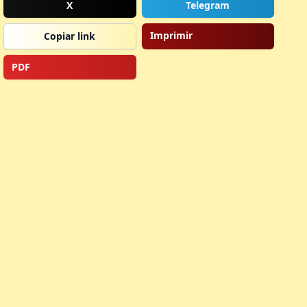
X
Telegram
Imprimir
Copiar link
PDF