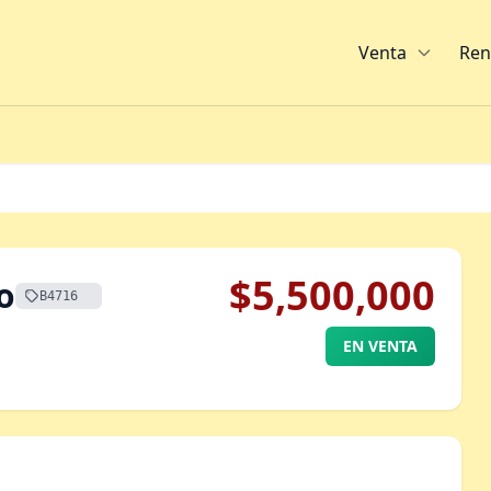
Venta
Ren
$5,500,000
o
B4716
EN VENTA