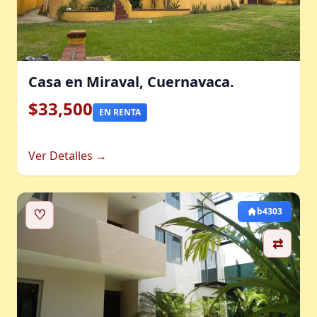
Casa en Miraval, Cuernavaca.
$33,500
EN RENTA
Ver Detalles →
♡
b4303
⇄