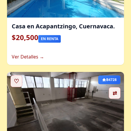
Casa en Acapantzingo, Cuernavaca.
$20,500
EN RENTA
Ver Detalles →
♡
B4728
⇄