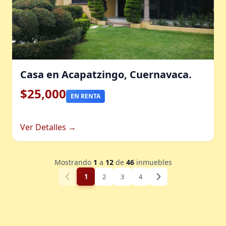
Casa en Acapatzingo, Cuernavaca.
$25,000
EN RENTA
Ver Detalles →
Mostrando
1
a
12
de
46
inmuebles
1
2
3
4