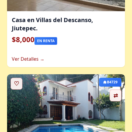
Casa en Villas del Descanso,
Jiutepec.
$8,000
EN RENTA
Ver Detalles →
♡
B4729
⇄