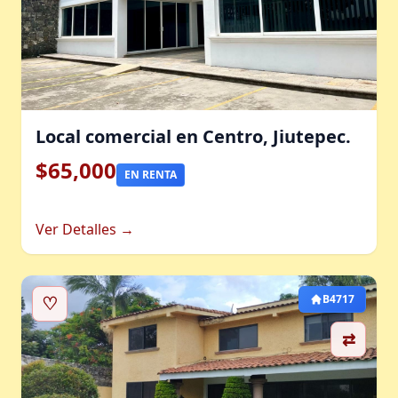
Local comercial en Centro, Jiutepec.
$65,000
EN RENTA
Ver Detalles →
♡
B4717
⇄