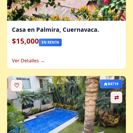
Casa en Palmira, Cuernavaca.
$15,000
EN RENTA
Ver Detalles →
♡
B4719
⇄