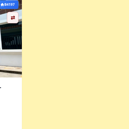
B4197
⇄
.