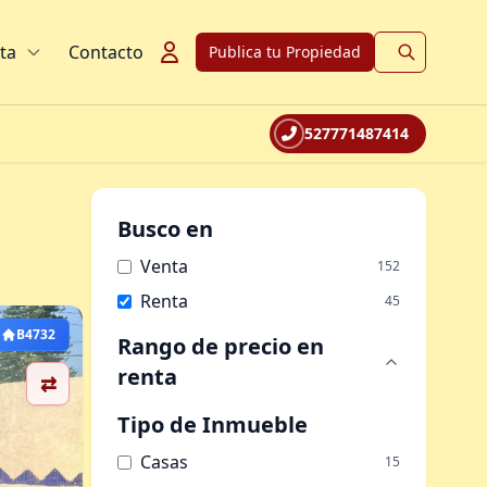
ta
Contacto
Publica tu Propiedad
527771487414
Busco en
Venta
152
Renta
45
B4732
Rango de precio
en
renta
⇄
Tipo de Inmueble
Casas
15