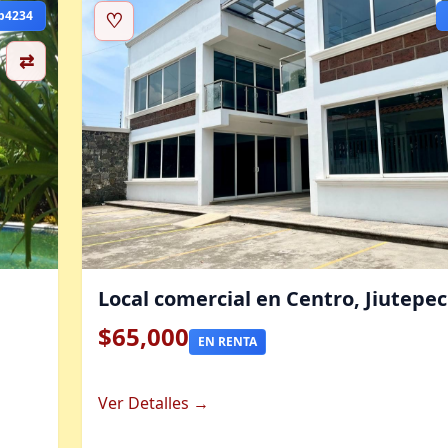
b4234
♡
⇄
Local comercial en Centro, Jiutepec
$65,000
EN RENTA
Ver Detalles →