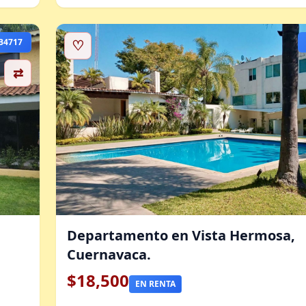
B4717
♡
⇄
Departamento en Vista Hermosa,
Cuernavaca.
$18,500
EN RENTA