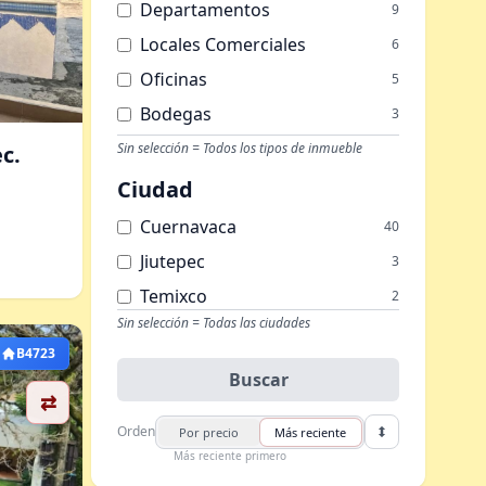
Departamentos
9
Locales Comerciales
6
Oficinas
5
Bodegas
3
Condominios
Sin selección = Todos los tipos de inmueble
3
c.
Terrenos
3
Ciudad
Edificios
1
Cuernavaca
40
Jiutepec
3
Temixco
2
Sin selección = Todas las ciudades
B4723
Buscar
⇄
Orden
Por precio
Más reciente
Más reciente primero