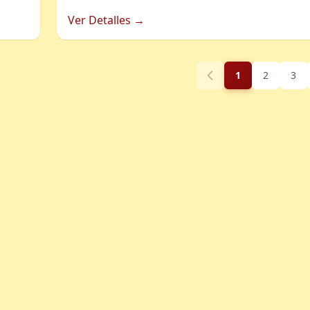
Ver Detalles →
1
2
3