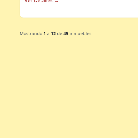
Ver Detalles →
Mostrando
1
a
12
de
45
inmuebles