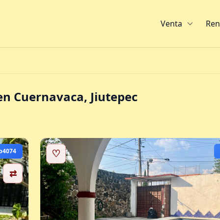
Venta
Ren
n Cuernavaca, Jiutepec
b4074
♡
⇄