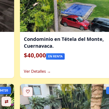
Condominio en Tétela del Monte,
Cuernavaca.
$40,000
EN RENTA
Ver Detalles →
B4720
♡
⇄