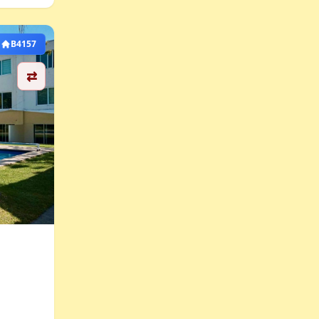
B4157
⇄