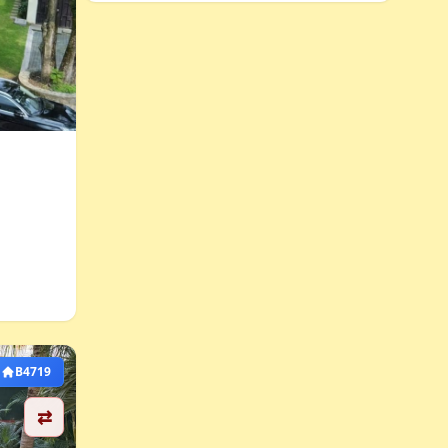
B4719
⇄