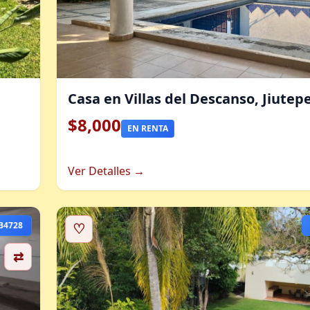
Casa en Villas del Descanso, Jiutepe
$8,000
EN RENTA
Ver Detalles →
B4728
♡
⇄