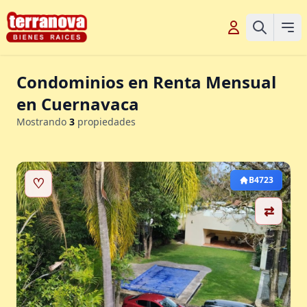
Condominios en Renta Mensual
en Cuernavaca
Mostrando
3
propiedades
♡
B4723
⇄