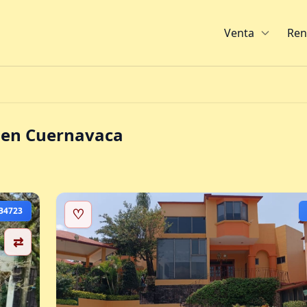
Venta
Ren
 en Cuernavaca
B4723
♡
⇄