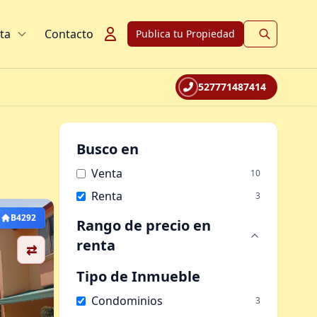
ta
Contacto
Publica tu Propiedad
527771487414
Busco en
Venta
10
Renta
3
B4292
Rango de precio
en
renta
⇄
Tipo de Inmueble
Condominios
3