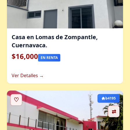
Casa en Lomas de Zompantle,
Cuernavaca.
$16,000
EN RENTA
Ver Detalles →
♡
b4195
⇄