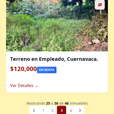
⇄
Terreno en Empleado, Cuernavaca.
$120,000
EN RENTA
Ver Detalles →
Mostrando
25
a
36
de
46
inmuebles
1
2
3
4