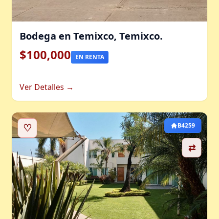
Bodega en Temixco, Temixco.
$100,000
EN RENTA
Ver Detalles →
♡
B4259
⇄