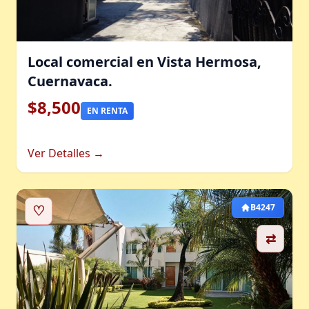
Local comercial en Vista Hermosa,
Cuernavaca.
$8,500
EN RENTA
Ver Detalles →
♡
B4247
⇄