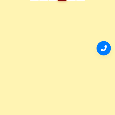
Tel:
527771487414
© 2026 Terranova Bienes Raíces · México. Todos los
derechos reservados
Aviso de privacidad