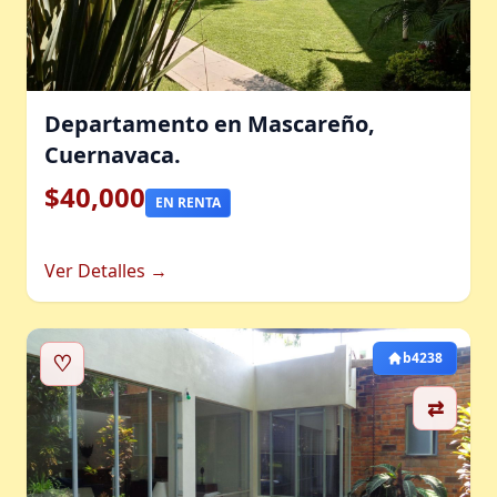
Departamento en Mascareño,
Cuernavaca.
$40,000
EN RENTA
Ver Detalles →
♡
b4238
⇄