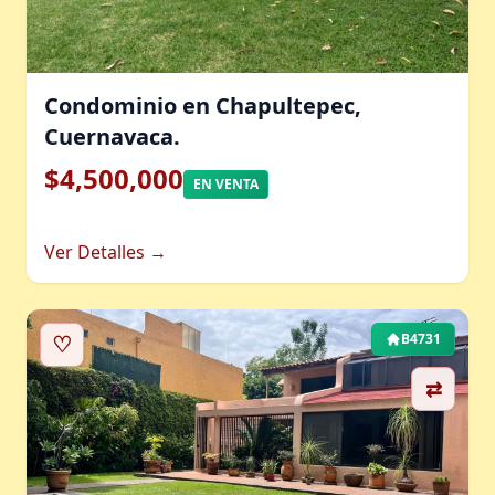
Condominio en Chapultepec,
Cuernavaca.
$4,500,000
EN VENTA
Ver Detalles →
♡
B4731
⇄