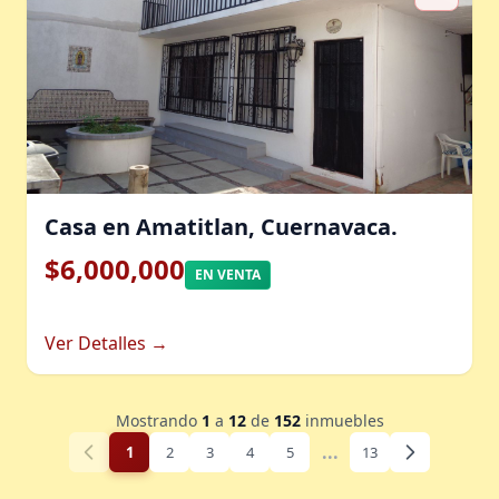
Casa en Amatitlan, Cuernavaca.
$6,000,000
EN VENTA
Ver Detalles →
Mostrando
1
a
12
de
152
inmuebles
...
1
2
3
4
5
13