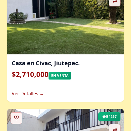
⇄
Casa en Civac, Jiutepec.
$2,710,000
EN VENTA
Ver Detalles →
♡
B4267
⇄