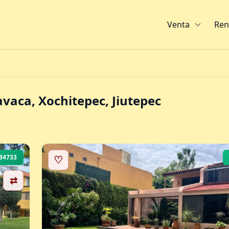
Venta
Ren
vaca, Xochitepec, Jiutepec
B4733
♡
⇄