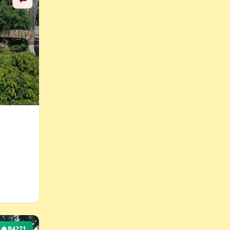
B4271