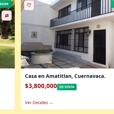
B4269
♡
⇄
Casa en Amatitlan, Cuernavaca.
$3,800,000
EN VENTA
Ver Detalles →