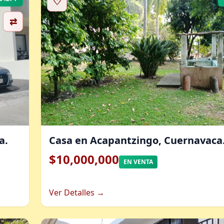
♡
⇄
a.
Casa en Acapantzingo, Cuernavaca
$10,000,000
EN VENTA
Ver Detalles →