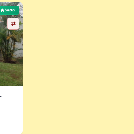
b4265
⇄
.