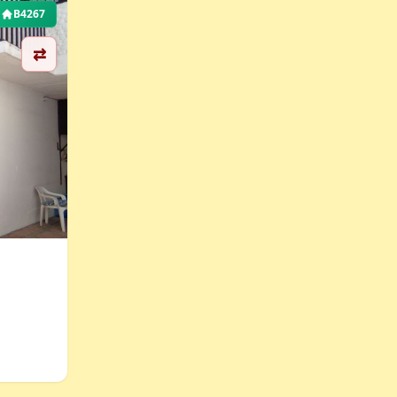
B4267
⇄