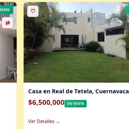
B4266
♡
⇄
Casa en Real de Tetela, Cuernavaca
$6,500,000
EN VENTA
Ver Detalles →