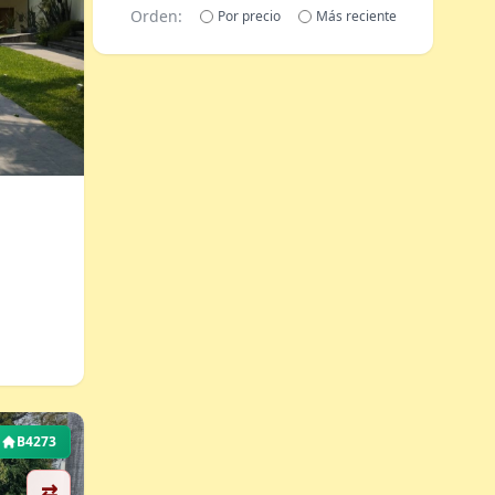
Orden:
Por precio
Más reciente
B4273
⇄