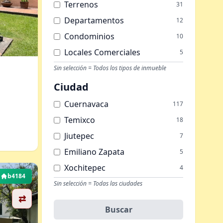
Terrenos
31
Departamentos
12
Condominios
10
Locales Comerciales
5
Edificios
Sin selección = Todos los tipos de inmueble
2
Hoteles
1
Ciudad
Oficinas
1
Cuernavaca
117
Temixco
18
Jiutepec
7
Emiliano Zapata
5
Xochitepec
4
b4184
Alpuyeca
Sin selección = Todas las ciudades
1
⇄
Buscar