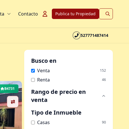
ta
Contacto
Publica tu Propiedad
527771487414
Busco en
Venta
152
Renta
46
B4731
Rango de precio
en
venta
⇄
Tipo de Inmueble
Casas
90