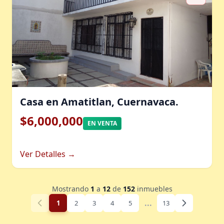
Casa en Amatitlan, Cuernavaca.
$6,000,000
EN VENTA
Ver Detalles →
Mostrando
1
a
12
de
152
inmuebles
...
1
2
3
4
5
13