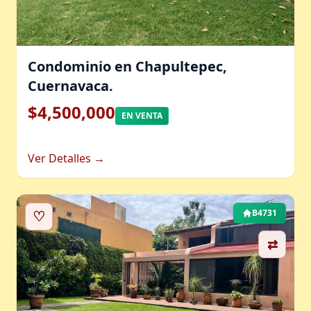
Condominio en Chapultepec,
Cuernavaca.
$4,500,000
EN VENTA
Ver Detalles →
♡
B4731
⇄