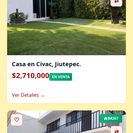
⇄
Casa en Civac, Jiutepec.
$2,710,000
EN VENTA
Ver Detalles →
♡
B4267
⇄