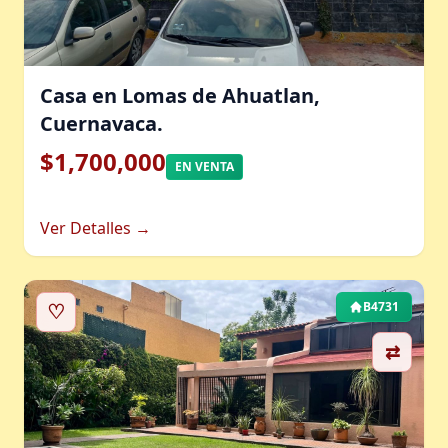
Casa en Lomas de Ahuatlan,
Cuernavaca.
$1,700,000
EN VENTA
Ver Detalles →
♡
B4731
⇄