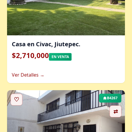
Casa en Civac, Jiutepec.
$2,710,000
EN VENTA
Ver Detalles →
♡
B4267
⇄