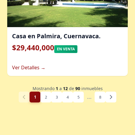
Casa en Palmira, Cuernavaca.
$29,440,000
EN VENTA
Ver Detalles →
Mostrando
1
a
12
de
90
inmuebles
...
1
2
3
4
5
8