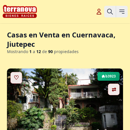
Casas en Venta en Cuernavaca,
Jiutepec
Mostrando
1
a
12
de
90
propiedades
♡
b3923
⇄