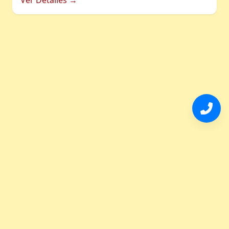
Ver Detalles →
Tel:
527771487414
© 2026 Terranova Bienes Raíces · México. Todos los
derechos reservados