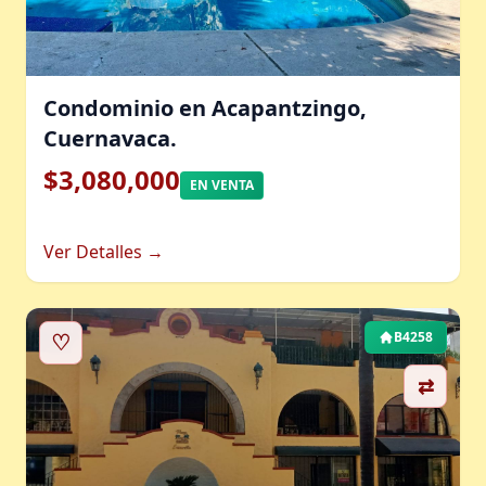
Condominio en Acapantzingo,
Cuernavaca.
$3,080,000
EN VENTA
Ver Detalles →
♡
B4258
⇄