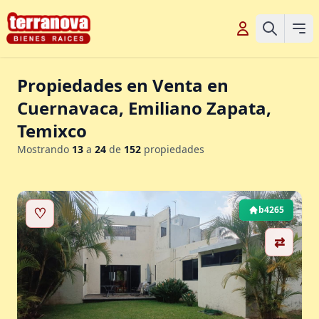
Propiedades en Venta en
Cuernavaca, Emiliano Zapata,
Temixco
Mostrando
13
a
24
de
152
propiedades
♡
b4265
⇄