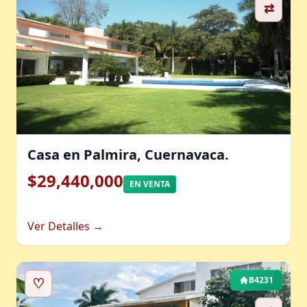
⇄
Casa en Palmira, Cuernavaca.
$29,440,000
EN VENTA
Ver Detalles →
♡
B4231