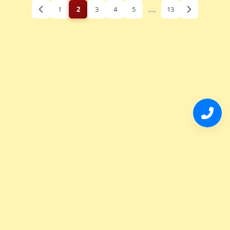
...
1
2
3
4
5
13
Tel:
527771487414
© 2026 Terranova Bienes Raíces · México. Todos los