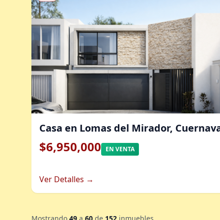
Casa en Lomas del Mirador, Cuernav
$6,950,000
EN VENTA
Ver Detalles →
Mostrando
49
a
60
de
152
inmuebles