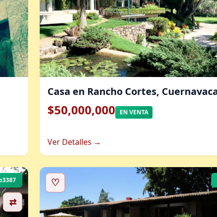
Casa en Rancho Cortes, Cuernavaca
$50,000,000
EN VENTA
Ver Detalles →
b3387
♡
⇄