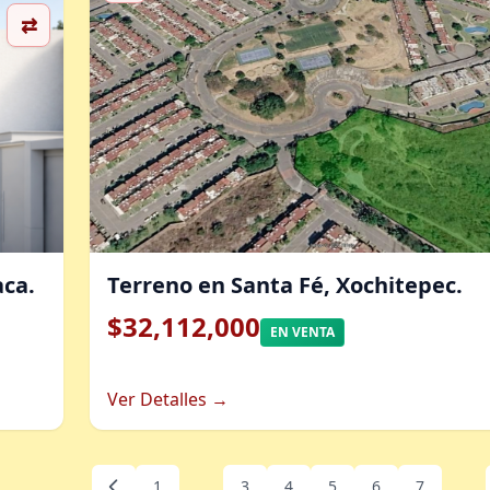
⇄
aca.
Terreno en Santa Fé, Xochitepec.
$32,112,000
EN VENTA
Ver Detalles →
...
...
1
3
4
5
6
7