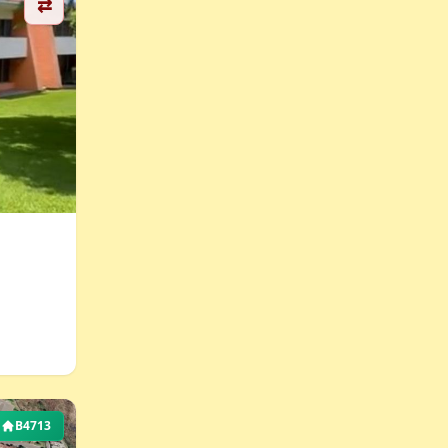
⇄
B4713