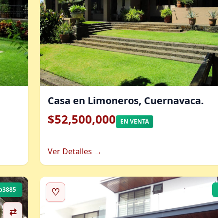
Casa en Limoneros, Cuernavaca.
$52,500,000
EN VENTA
Ver Detalles →
b3885
♡
⇄