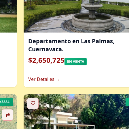
Departamento en Las Palmas,
Cuernavaca.
$2,650,725
EN VENTA
Ver Detalles →
b3884
♡
⇄