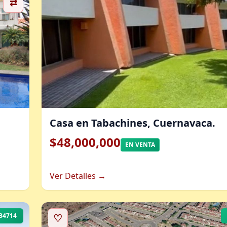
⇄
Casa en Tabachines, Cuernavaca.
$48,000,000
EN VENTA
Ver Detalles →
B4714
♡