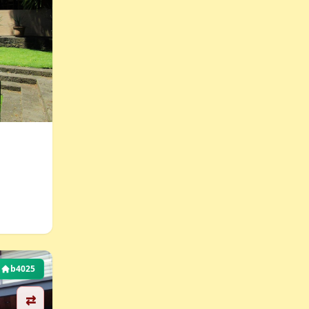
b4025
⇄