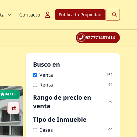
ta
Contacto
Publica tu Propiedad
527771487414
Busco en
Venta
152
Renta
45
B4715
Rango de precio
en
venta
⇄
Tipo de Inmueble
Casas
90