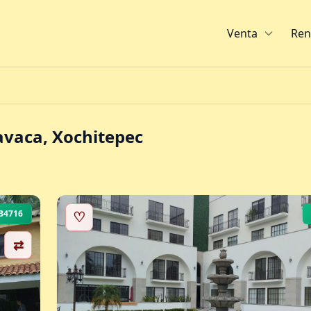
Venta
Ren
avaca, Xochitepec
B4716
♡
⇄