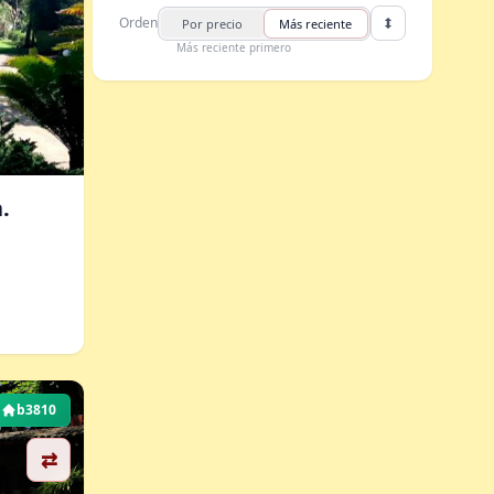
Orden
Por precio
Más reciente
Más reciente primero
.
b3810
⇄