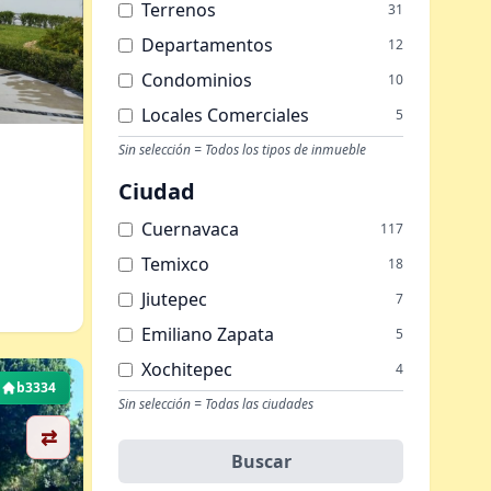
Terrenos
31
Departamentos
12
Condominios
10
Locales Comerciales
5
Edificios
Sin selección = Todos los tipos de inmueble
2
Hoteles
1
Ciudad
Oficinas
1
Cuernavaca
117
Temixco
18
Jiutepec
7
Emiliano Zapata
5
Xochitepec
4
b3334
Alpuyeca
Sin selección = Todas las ciudades
1
⇄
Buscar