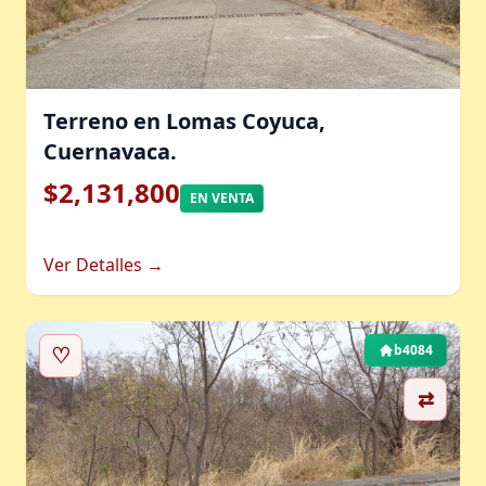
Terreno en Lomas Coyuca,
Cuernavaca.
$2,131,800
EN VENTA
Ver Detalles →
♡
b4084
⇄