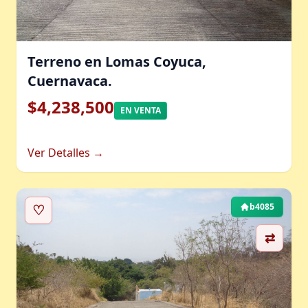
Terreno en Lomas Coyuca,
Cuernavaca.
$4,238,500
EN VENTA
Ver Detalles →
♡
b4085
⇄