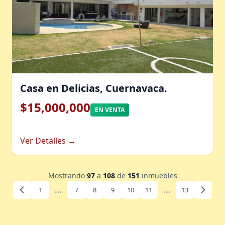
Casa en Delicias, Cuernavaca.
$15,000,000
EN VENTA
Ver Detalles →
Mostrando
97
a
108
de
151
inmuebles
...
...
1
7
8
9
10
11
13