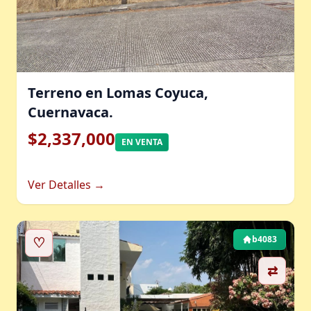
Terreno en Lomas Coyuca,
Cuernavaca.
$2,337,000
EN VENTA
Ver Detalles →
♡
b4083
⇄