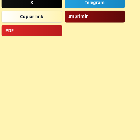
X
Telegram
Imprimir
Copiar link
PDF