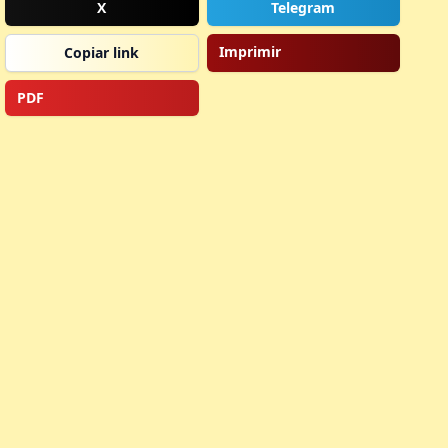
X
Telegram
Imprimir
Copiar link
PDF