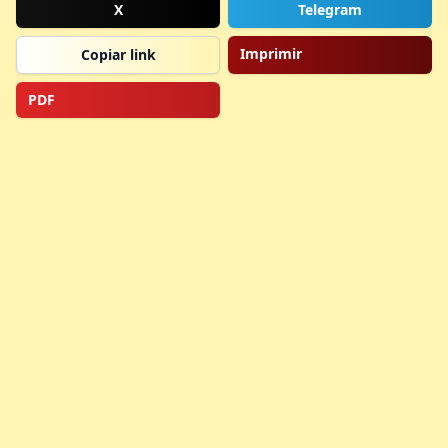
X
Telegram
Imprimir
Copiar link
PDF