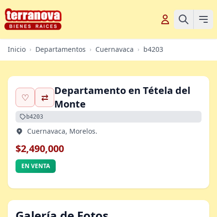
Inicio
Departamentos
Cuernavaca
b4203
›
›
›
Departamento en Tétela del
♡
⇄
Monte
b4203
Cuernavaca, Morelos.
$2,490,000
EN VENTA
Galería de Fotos