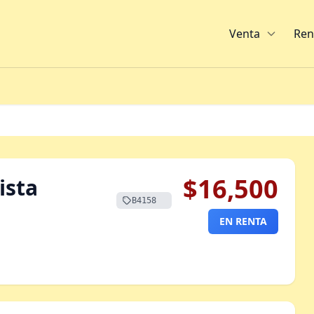
Venta
Ren
$16,500
ista
B4158
EN RENTA