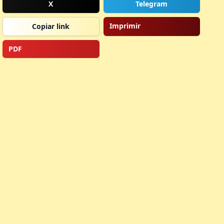
X
Telegram
Imprimir
Copiar link
PDF