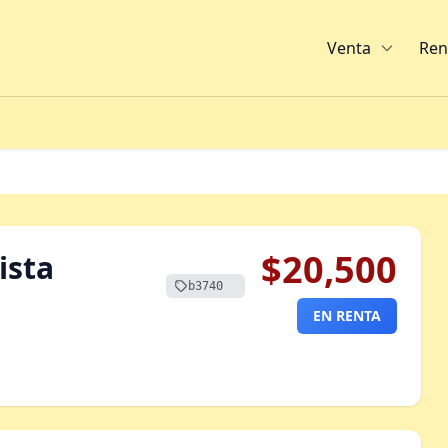
Venta
Ren
$20,500
ista
b3740
EN RENTA