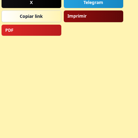
X
Telegram
Imprimir
Copiar link
PDF