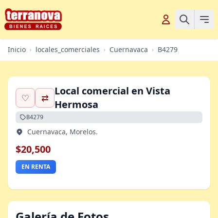
Inicio
locales_comerciales
Cuernavaca
B4279
›
›
›
Local comercial en Vista
♡
⇄
Hermosa
B4279
Cuernavaca, Morelos.
$20,500
EN RENTA
Galería de Fotos