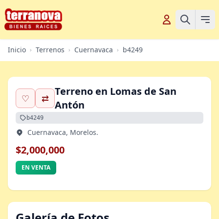
Inicio
Terrenos
Cuernavaca
b4249
›
›
›
Terreno en Lomas de San
♡
⇄
Antón
b4249
Cuernavaca, Morelos.
$2,000,000
EN VENTA
Galería de Fotos