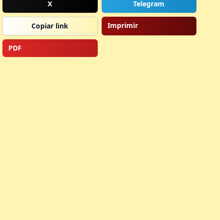
X
Telegram
Imprimir
Copiar link
PDF