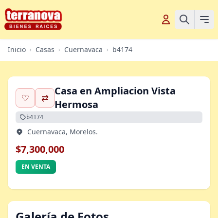
Inicio
Casas
Cuernavaca
b4174
›
›
›
Casa en Ampliacion Vista
♡
⇄
Hermosa
b4174
Cuernavaca, Morelos.
$7,300,000
EN VENTA
Galería de Fotos