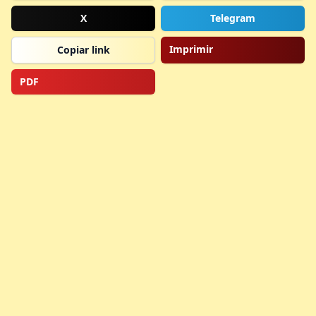
X
Telegram
Imprimir
Copiar link
PDF